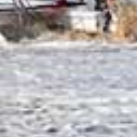
RECHERCHER
ACCUEIL
UNE BULLE BIEN-ÊTRE
UNE BULLE BIEN-ÊTRE À SAINT
GILLES CROIX DE VIE
Pour cette première journée de vacances en Vendée, je
vous propose de faire un petit voyage en direction de la
charmante ville de
Saint Gilles Croix de Vie
. Cette
commune bordée de tout son long par l’océan Atlantique
regorge de petits coins sympathiques. Laissez-nous vous
guider !