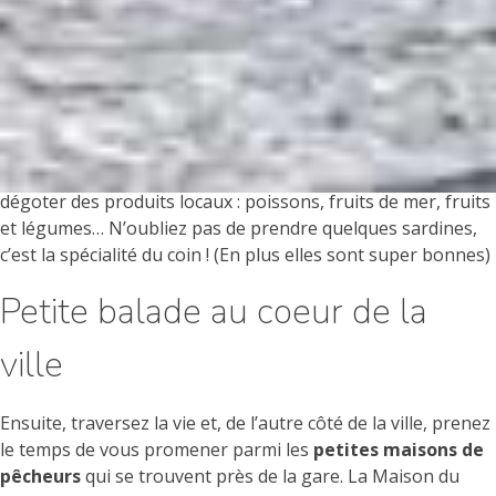
Fraîcheur et légèreté matinale
Commençons la journée par un peu de fraîcheur et faisons
un tour au
marché de la ville
. Tous les mardis, jeudis et
dimanche matins, se tient le marché de Saint Gilles, Place du
Marché aux herbes et place du Vieux Port. Vous pourrez y
dégoter des produits locaux : poissons, fruits de mer, fruits
et légumes… N’oubliez pas de prendre quelques sardines,
c’est la spécialité du coin ! (En plus elles sont super bonnes)
Petite balade au coeur de la
ville
Ensuite, traversez la vie et, de l’autre côté de la ville, prenez
le temps de vous promener parmi les
petites maisons de
pêcheurs
qui se trouvent près de la gare. La Maison du