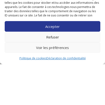
telles que les cookies pour stocker et/ou accéder aux informations des
de demande de modification.
appareils. Le fait de consentir à ces technologies nous permettra de
traiter des données telles que le comportement de navigation ou les
Annulation de ma réservation
ID uniques sur ce site. Le fait de ne pas consentir ou de retirer son
consentement peut avoir un effet négatif sur certaines caractéristiques
18 – Comment annuler mon séjour ?
et fonctions.
Accepter
Pour toute demande d’annulation, appelez nous ou
Refuser
contactez nous par mail.
Voir les préférences
19 – Quelles sont les conditions d’annulation ?
En cas d’annulation jusqu’à 7 jours avant la date d’arrivée
Politique de cookies
Déclaration de confidentialité
prévue, remboursement des arrhes versées par le client ;
En cas d’annulation à partir de 6 jours avant la date
d’arrivée prévue, conservation de vos arrhes.
Si vous avez souscrit à une assurance annulation, vous êtes
soumis aux conditions d’annulation reçues par votre
assureur. Nous étudierons votre dossier en fonction des
conditions d’annulation souscrites auprès de ce dernier.