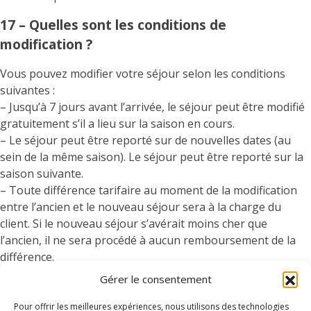
17 – Quelles sont les conditions de
modification ?
Vous pouvez modifier votre séjour selon les conditions
suivantes :
– Jusqu’à 7 jours avant l’arrivée, le séjour peut être modifié
gratuitement s’il a lieu sur la saison en cours.
– Le séjour peut être reporté sur de nouvelles dates (au
sein de la même saison). Le séjour peut être reporté sur la
saison suivante.
– Toute différence tarifaire au moment de la modification
entre l’ancien et le nouveau séjour sera à la charge du
client. Si le nouveau séjour s’avérait moins cher que
l’ancien, il ne sera procédé à aucun remboursement de la
différence.
– À partir de 7 jours avant l’arrivée et pour tout séjour
Gérer le consentement
entamé, le séjour n’est plus modifiable.
Les délais sont calculés à la date de réception du formulaire
Pour offrir les meilleures expériences, nous utilisons des technologies